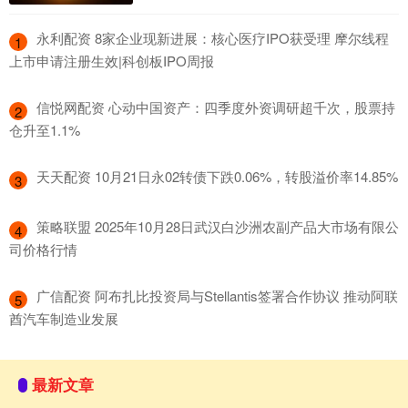
​永利配资 8家企业现新进展：核心医疗IPO获受理 摩尔线程
1
上市申请注册生效|科创板IPO周报
​信悦网配资 心动中国资产：四季度外资调研超千次，股票持
2
仓升至1.1%
​天天配资 10月21日永02转债下跌0.06%，转股溢价率14.85%
3
​策略联盟 2025年10月28日武汉白沙洲农副产品大市场有限公
4
司价格行情
​广信配资 阿布扎比投资局与Stellantis签署合作协议 推动阿联
5
酋汽车制造业发展
最新文章