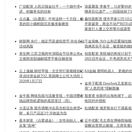
广信配资 人民日报金社平：一个稳中求
添盈聚富 李春平：31岁娶69
进、积极务实的目标
继承百亿遗产，一回国就捐了
点点赢 《白鹿原》中有这样一个片段：貌
鑫恒盈配资 债市早参12月1日公
美的田小娥刚脱完衣服准备睡觉
开新篇章，商业不动产REITs
家发行人遭上交所警示或谴责
财新网 央行：稳定币是虚拟货币 存在非法
千金策略 为什么和迟重瑞结
活动风险
我俩其实不合适，被质疑的婚
资生网 江苏卫视跨年演唱会节目单公布：
创富配资 美联储仍将按计划于1
王俊凯张韶涵献唱李宇春压轴登场
28日召开会议，不考虑恶劣天
云上速融 财经早报：北交所打新规模创纪
K8金融 鹿明机器人，更难的
录冻结资金超万亿 美国稀土公司大消息丨
2026年1月27日
金斧子配资 DeepSeek又发新
用“人类思维”理解图像
金牛股 网络负面与流量变现：中国消费市
股查查 创新药出海热潮下，
场品牌危机逻辑的底层变迁（四）
收回对外授权
大圣证券 股市调整冲击高含权混合类理
杜德配资 俄罗斯央行下调基准
财，多只产品近3个月收益为负
盈丰财富 《点爱成金》：女性创始人，被
正中优配 毛主席在博物馆抽
反复“造神”
提醒这里禁止吸烟，主席笑着