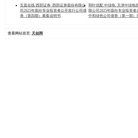
互盈在线 西部证券: 西部证券股份有限公
荆叶优配 中绿电: 天津中绿电
司2025年面向专业投资者公开发行公司债
限公司2025年面向专业投资
券（第四期）募集说明书
中和绿色公司债券（第一期）
查看网站首页:
天创网