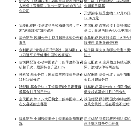
沪深投 【财闻联播】韩国或将脱发治疗纳
信汇网 【环球财经】埃及阿
入医保！宗馥莉，退出一家“娃哈哈系”核
业园项目奠基
心公司
开源策略 新芝生物：12月15
17.16万元
我要配资网 债基波动考验稳健信仰，年
老虎配资 盘前必读丨美联储如
末“易跌难涨”如何破局
基点；白酒两巨头400亿中期
星合证券 晚间公告｜12月10日这些公告有
盒马配资 连板股追踪丨A股今
看头
股涨停 龙洲股份6连板
永利配资 “青春协和”朗读社（第34期）：
锦牛网 睾丸炎有哪些危害？
《习近平关于健康中国论述摘编》
防？
信悦网配资 心动中国资产：四季度外资调
启点配资 AI应用概念持续活跃
研超千次，股票持仓升至1.1%
际、浪潮软件等两连板
神机策 基金分红：国泰瑞丰纯债债券基金
优配痢略 基金分红：民生加
11月19日分红
金11月19日分红
秒配网 基金分红：工银瑞宏6个月定开债
好易配资 基金分红：招商招信
券基金11月20日分红
债发起式基金11月19日分红
启天配资 除了八大辽构之一的奉国寺，人
诚信优配 原创民国女神林徽
在义县还能去哪里
这几套装扮，现在看也不过时
稳拿证券 全国残特奥会｜特奥轮滑预赛赛
启点优配 羽超联赛苏州站挥拍在
况
总决赛名额争夺白热化