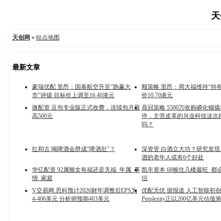
天
天创网
»
站点地图
最新文章
豪瑞优配 里昂：国泰航空升至“跑赢大
顺策略 里昂：周大福维持“持有
市”评级 目标价上调至16.40港元
价10.70港元
微配资 豆包专业版正式收费，连续包月最
鼎冠策略 5500万收购磷化铟
高500元
停，主营皮革的兴业科技这次
吗？
红和古 喝啤酒会胖成“啤酒肚”？
深资管 白酒立大功？研究发
酒的老年人或有6个好处
华亿配资 92属猴女有福还是无福_年属_事
凯丰资本 68猴住几楼最旺_都
情_家庭
侣
V交易网 思科预计2026财年调整后EPS为
优配无忧 据报道 人工智能初
4-406美元 分析师预期403美元
Perplexity正以200亿美元