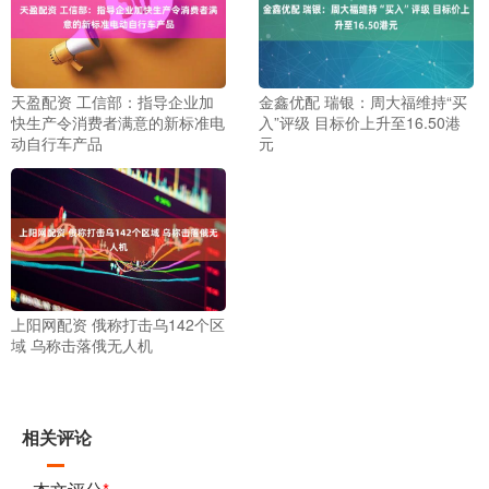
天盈配资 工信部：指导企业加
金鑫优配 瑞银：周大福维持“买
快生产令消费者满意的新标准电
入”评级 目标价上升至16.50港
动自行车产品
元
上阳网配资 俄称打击乌142个区
域 乌称击落俄无人机
相关评论