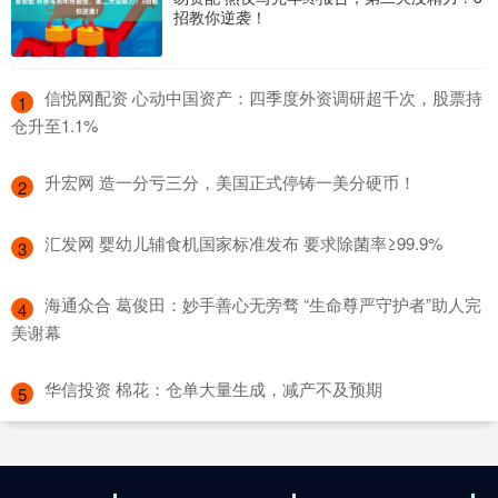
招教你逆袭！
​信悦网配资 心动中国资产：四季度外资调研超千次，股票持
1
仓升至1.1%
​升宏网 造一分亏三分，美国正式停铸一美分硬币！
2
​汇发网 婴幼儿辅食机国家标准发布 要求除菌率≥99.9%
3
​海通众合 葛俊田：妙手善心无旁骛 “生命尊严守护者”助人完
4
美谢幕
​华信投资 棉花：仓单大量生成，减产不及预期
5