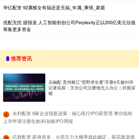
华亿配资 92属猴女有福还是无福_年属_事情_家庭
优配无忧 据报道 人工智能初创公司Perplexity正以200亿美元估值
筹集更多资金
推荐资讯
乐融配 贵州榕江“荒野求生赛”开赛4天被叫停
记者实探：主办公司注册地无人办公｜封面深
镜
​永利配资 8家企业现新进展：核心医疗IPO获受理 摩尔线程
1
上市申请注册生效|科创板IPO周报
​亿财配资 跻身首发，火箭主力大概率就此确定，探花谢泼德
2