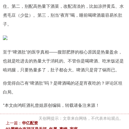
住。第二，别配高热量下酒菜，改配清淡的，比如凉拌黄瓜、水
煮毛豆（少盐）。第三，别当“夜宵”喝，睡前喝啤酒最容易长肚
子。
至于“啤酒肚”的医学真相——腹部肥胖的核心原因是热量盈余，
也就是吃进去的热量大于消耗的。不管你是喝啤酒、吃米饭还是
啃鸡腿，只要热量多了，肚子都会大。啤酒只是背了锅而已。
你觉得自己有“啤酒肚”吗？是啤酒喝的还是宵夜吃的？评论区坦
白局。
*本文由鸿旺酒礼曾姐原创编辑，转载请备注来源！
天创网提示：文章来自网络，不代表本站观点。
上一篇：
华亿配资
92属猴女有福还是无福_年属_事情_家庭