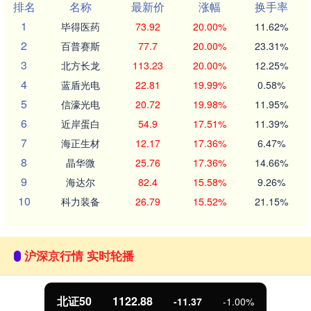
排名
名称
最新价
涨幅
换手率
1
毕得医药
73.92
20.00%
11.62%
2
百普赛斯
77.7
20.00%
23.31%
3
北方长龙
113.23
20.00%
12.25%
4
蓝盾光电
22.81
19.99%
0.58%
5
信濠光电
20.72
19.98%
11.95%
6
近岸蛋白
54.9
17.51%
11.39%
7
海正生材
12.17
17.36%
6.47%
8
晶华微
25.76
17.36%
14.66%
9
海达尔
82.4
15.58%
9.26%
10
科力装备
26.79
15.52%
21.15%
沪深京行情 实时轮播
北证50
1122.88
-11.37
-1.00%