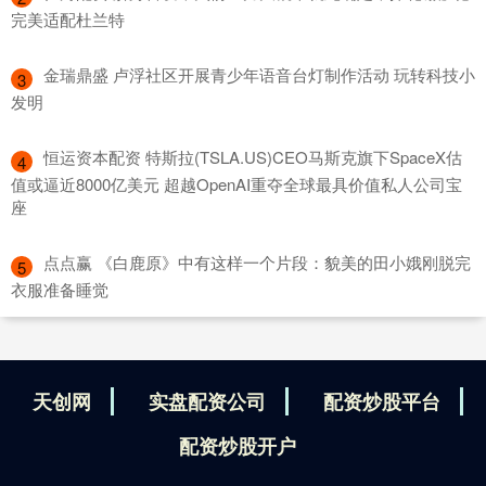
完美适配杜兰特
​金瑞鼎盛 卢浮社区开展青少年语音台灯制作活动 玩转科技小
3
发明
​恒运资本配资 特斯拉(TSLA.US)CEO马斯克旗下SpaceX估
4
值或逼近8000亿美元 超越OpenAI重夺全球最具价值私人公司宝
座
​点点赢 《白鹿原》中有这样一个片段：貌美的田小娥刚脱完
5
衣服准备睡觉
天创网
实盘配资公司
配资炒股平台
配资炒股开户