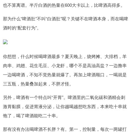
也不算离谱。半斤白酒的热量在600大卡以上，比啤酒高得多。
那为什么“啤酒肚”不叫“白酒肚”呢？关键不在啤酒本身，而在喝啤
酒时的“配套行为”。
你想想，什么时候喝啤酒最多？夏天晚上，烧烤摊、大排档，羊
肉串、鸡翅、花生毛豆、小龙虾，哪个不是高油高盐？一边撸串
一边喝啤酒，不知不觉热量就爆了。再加上啤酒顺口，一喝就是
三五瓶，热量叠加起来，不胖才怪。
另外，啤酒有一个特点叫“开胃”。啤酒里的二氧化碳和酒精会刺
激胃黏膜，促进胃液分泌，让你越喝越想吃东西，本来吃十串就
饱了，喝了啤酒能吃二十串。
那有没有办法喝啤酒不长胖？有。第一，控制量，每次一两罐打