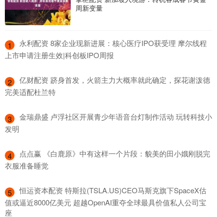
周新变量
​永利配资 8家企业现新进展：核心医疗IPO获受理 摩尔线程
1
上市申请注册生效|科创板IPO周报
​亿财配资 跻身首发，火箭主力大概率就此确定，探花谢泼德
2
完美适配杜兰特
​金瑞鼎盛 卢浮社区开展青少年语音台灯制作活动 玩转科技小
3
发明
​点点赢 《白鹿原》中有这样一个片段：貌美的田小娥刚脱完
4
衣服准备睡觉
​恒运资本配资 特斯拉(TSLA.US)CEO马斯克旗下SpaceX估
5
值或逼近8000亿美元 超越OpenAI重夺全球最具价值私人公司宝
座