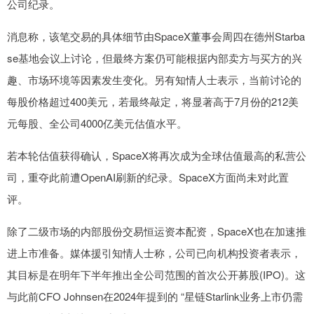
公司纪录。
消息称，该笔交易的具体细节由SpaceX董事会周四在德州Starba
se基地会议上讨论，但最终方案仍可能根据内部卖方与买方的兴
趣、市场环境等因素发生变化。另有知情人士表示，当前讨论的
每股价格超过400美元，若最终敲定，将显著高于7月份的212美
元每股、全公司4000亿美元估值水平。
若本轮估值获得确认，SpaceX将再次成为全球估值最高的私营公
司，重夺此前遭OpenAI刷新的纪录。SpaceX方面尚未对此置
评。
除了二级市场的内部股份交易恒运资本配资，SpaceX也在加速推
进上市准备。媒体援引知情人士称，公司已向机构投资者表示，
其目标是在明年下半年推出全公司范围的首次公开募股(IPO)。这
与此前CFO Johnsen在2024年提到的 “星链Starlink业务上市仍需