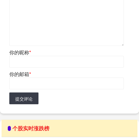
你的昵称
*
你的邮箱
*
提交评论
个股实时涨跌榜