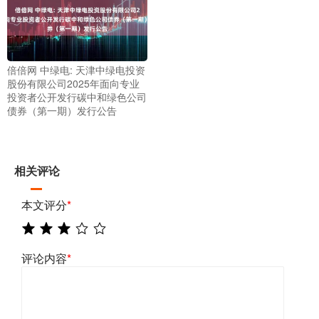
倍倍网 中绿电: 天津中绿电投资
股份有限公司2025年面向专业
投资者公开发行碳中和绿色公司
债券（第一期）发行公告
相关评论
本文评分
*
评论内容
*