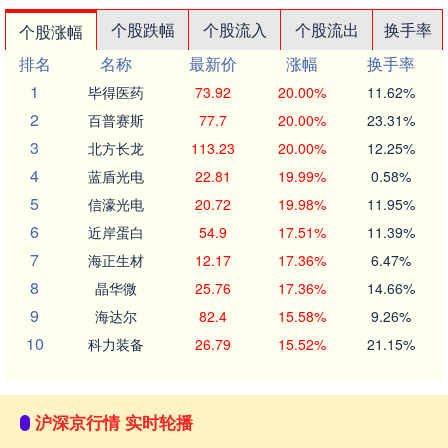
个股跌幅
个股流入
个股流出
换手率
个股涨幅
排名
名称
最新价
涨幅
换手率
1
毕得医药
73.92
20.00%
11.62%
2
百普赛斯
77.7
20.00%
23.31%
3
北方长龙
113.23
20.00%
12.25%
4
蓝盾光电
22.81
19.99%
0.58%
5
信濠光电
20.72
19.98%
11.95%
6
近岸蛋白
54.9
17.51%
11.39%
7
海正生材
12.17
17.36%
6.47%
8
晶华微
25.76
17.36%
14.66%
9
海达尔
82.4
15.58%
9.26%
10
科力装备
26.79
15.52%
21.15%
沪深京行情 实时轮播