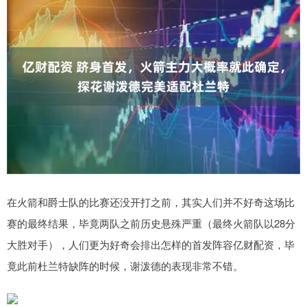
在火箭和爵士队的比赛还没开打之前，其实人们并不好奇这场比
赛的最终结果，毕竟两队之前历史悬殊严重（最终火箭队以28分
大胜对手），人们更为好奇会排出怎样的首发阵容亿财配资，毕
竟此前杜兰特缺阵的时候，谢泼德的表现非常不错。