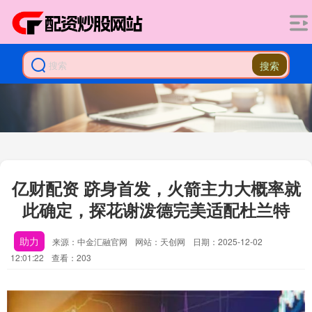
搜索
亿财配资 跻身首发，火箭主力大概率就
此确定，探花谢泼德完美适配杜兰特
助力
来源：中金汇融官网
网站：天创网
日期：2025-12-02
12:01:22
查看：203