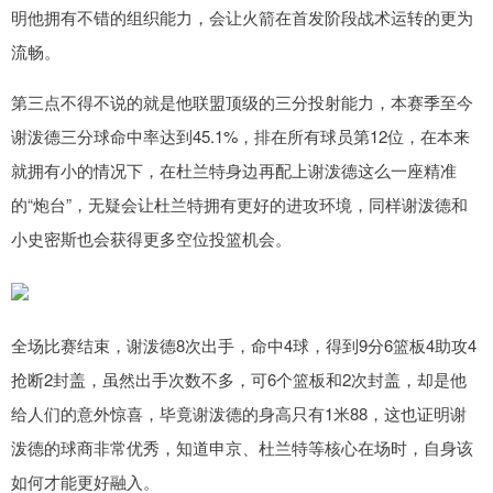
明他拥有不错的组织能力，会让火箭在首发阶段战术运转的更为
流畅。
第三点不得不说的就是他联盟顶级的三分投射能力，本赛季至今
谢泼德三分球命中率达到45.1%，排在所有球员第12位，在本来
就拥有小的情况下，在杜兰特身边再配上谢泼德这么一座精准
的“炮台”，无疑会让杜兰特拥有更好的进攻环境，同样谢泼德和
小史密斯也会获得更多空位投篮机会。
全场比赛结束，谢泼德8次出手，命中4球，得到9分6篮板4助攻4
抢断2封盖，虽然出手次数不多，可6个篮板和2次封盖，却是他
给人们的意外惊喜，毕竟谢泼德的身高只有1米88，这也证明谢
泼德的球商非常优秀，知道申京、杜兰特等核心在场时，自身该
如何才能更好融入。