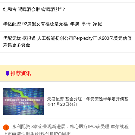
红和古 喝啤酒会胖成“啤酒肚”？
华亿配资 92属猴女有福还是无福_年属_事情_家庭
优配无忧 据报道 人工智能初创公司Perplexity正以200亿美元估值
筹集更多资金
推荐资讯
景盛配资 基金分红：华安安逸半年定开债基
金11月20日分红
​永利配资 8家企业现新进展：核心医疗IPO获受理 摩尔线程
1
上市申请注册生效|科创板IPO周报