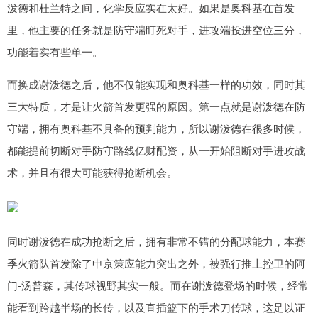
泼德和杜兰特之间，化学反应实在太好。如果是奥科基在首发
里，他主要的任务就是防守端盯死对手，进攻端投进空位三分，
功能着实有些单一。
而换成谢泼德之后，他不仅能实现和奥科基一样的功效，同时其
三大特质，才是让火箭首发更强的原因。第一点就是谢泼德在防
守端，拥有奥科基不具备的预判能力，所以谢泼德在很多时候，
都能提前切断对手防守路线亿财配资，从一开始阻断对手进攻战
术，并且有很大可能获得抢断机会。
同时谢泼德在成功抢断之后，拥有非常不错的分配球能力，本赛
季火箭队首发除了申京策应能力突出之外，被强行推上控卫的阿
门-汤普森，其传球视野其实一般。而在谢泼德登场的时候，经常
能看到跨越半场的长传，以及直插篮下的手术刀传球，这足以证