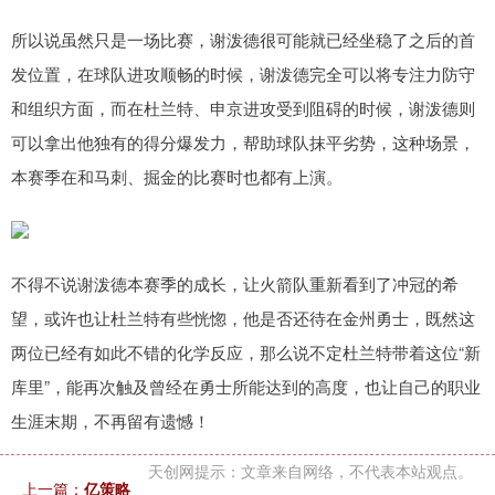
所以说虽然只是一场比赛，谢泼德很可能就已经坐稳了之后的首
发位置，在球队进攻顺畅的时候，谢泼德完全可以将专注力防守
和组织方面，而在杜兰特、申京进攻受到阻碍的时候，谢泼德则
可以拿出他独有的得分爆发力，帮助球队抹平劣势，这种场景，
本赛季在和马刺、掘金的比赛时也都有上演。
不得不说谢泼德本赛季的成长，让火箭队重新看到了冲冠的希
望，或许也让杜兰特有些恍惚，他是否还待在金州勇士，既然这
两位已经有如此不错的化学反应，那么说不定杜兰特带着这位“新
库里”，能再次触及曾经在勇士所能达到的高度，也让自己的职业
生涯末期，不再留有遗憾！
天创网提示：文章来自网络，不代表本站观点。
上一篇：
亿策略