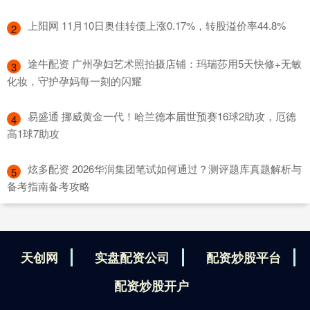
​上阳网 11月10日奥佳转债上涨0.17%，转股溢价率44.8%
2
​途牛配资 广州孕妇艺术照拍摄店铺：玛瑞莎用5天快修+无敏
3
化妆，守护孕妈每一刻的闪耀
​易盛通 挪威黄金一代！哈兰德本届世预赛16球2助攻，厄德
4
高1球7助攻
​炫多配资 2026华润集团笔试如何通过？测评题库真题解析与
5
备考指南备考攻略
天创网
实盘配资公司
配资炒股平台
配资炒股开户