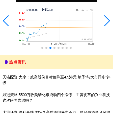
热点资讯
天猫配资 大摩：威高股份目标价降至4.5港元 续予“与大市同步”评
级
鼎冠策略 5500万收购磷化铟撬动四个涨停，主营皮革的兴业科技
这次跨界靠谱吗？
大业证券 净利暴跌 33%？高端酒彻底卖不动，曾经白酒黑马舍得