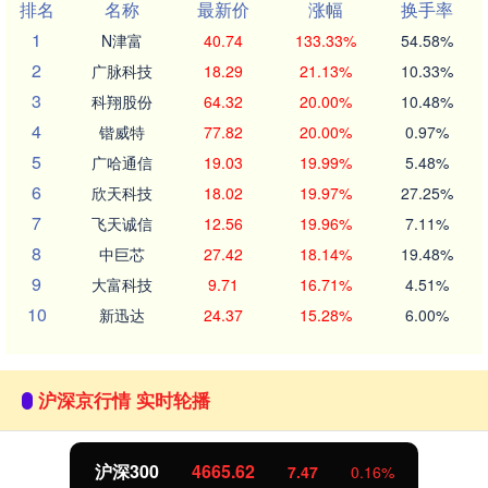
排名
名称
最新价
涨幅
换手率
1
N津富
40.74
133.33%
54.58%
2
广脉科技
18.29
21.13%
10.33%
3
科翔股份
64.32
20.00%
10.48%
4
锴威特
77.82
20.00%
0.97%
5
广哈通信
19.03
19.99%
5.48%
6
欣天科技
18.02
19.97%
27.25%
7
飞天诚信
12.56
19.96%
7.11%
8
中巨芯
27.42
18.14%
19.48%
9
大富科技
9.71
16.71%
4.51%
10
新迅达
24.37
15.28%
6.00%
沪深京行情 实时轮播
沪深300
4665.62
7.47
0.16%