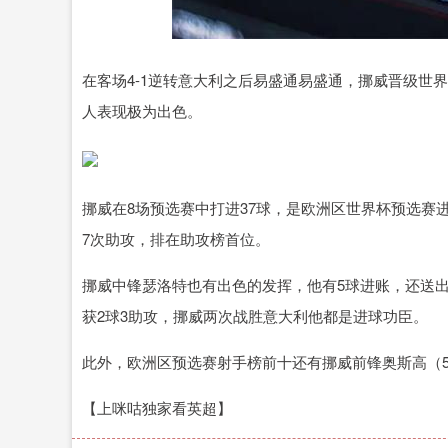
上证指数
3916.31
60
1.29%
15.96
0.
在客场4-1逆转意大利之后易盛通易盛通，挪威晋级世
人表现极为出色。
挪威在8场预选赛中打进37球，是欧洲区世界杯预选赛
7次助攻，排在助攻榜首位。
挪威中锋瑟洛特也有出色的发挥，他有5球进账，还送出
获2球3助攻，挪威两次战胜意大利他都是进球功臣。
此外，欧洲区预选赛射手榜前十还有挪威前锋奥斯高（
【上咪咕独家看英超】