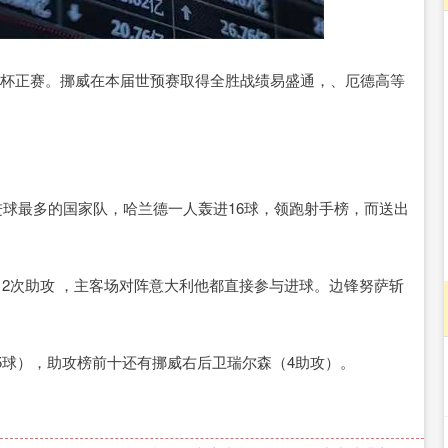
深证成指
14298.33
41%
188.21
1.33%
界杯正赛。挪威在本届世预赛取得全胜战绩易盛通，、厄德高等
进球最多的国家队，哈兰德一人轰进16球，领跑射手榜，而送出
2次助攻 ，主客场对阵意大利他都直接参与进球。边锋努萨斩
5球），助攻榜前十还有挪威右后卫瑞尔森（4助攻）。