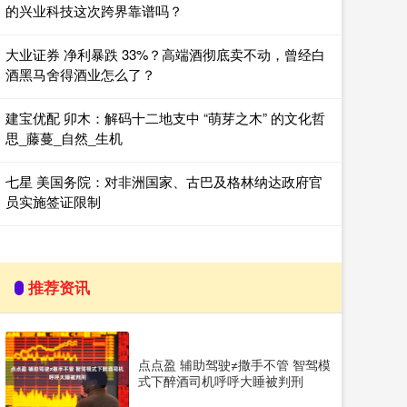
的兴业科技这次跨界靠谱吗？
大业证券 净利暴跌 33%？高端酒彻底卖不动，曾经白
酒黑马舍得酒业怎么了？
建宝优配 卯木：解码十二地支中 “萌芽之木” 的文化哲
思_藤蔓_自然_生机
七星 美国务院：对非洲国家、古巴及格林纳达政府官
员实施签证限制
推荐资讯
点点盈 辅助驾驶≠撒手不管 智驾模
式下醉酒司机呼呼大睡被判刑