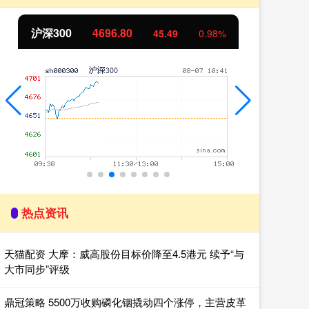
沪深300
4696.80
北
45.49
0.98%
热点资讯
天猫配资 大摩：威高股份目标价降至4.5港元 续予“与
大市同步”评级
鼎冠策略 5500万收购磷化铟撬动四个涨停，主营皮革