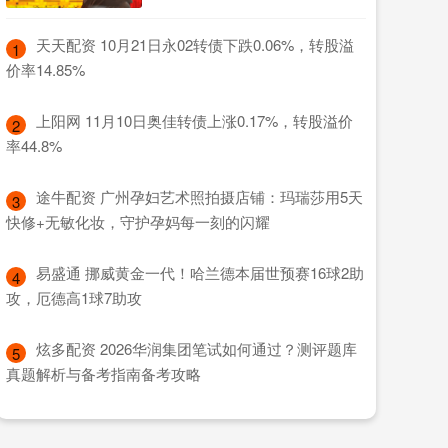
​天天配资 10月21日永02转债下跌0.06%，转股溢
1
价率14.85%
​上阳网 11月10日奥佳转债上涨0.17%，转股溢价
2
率44.8%
​途牛配资 广州孕妇艺术照拍摄店铺：玛瑞莎用5天
3
快修+无敏化妆，守护孕妈每一刻的闪耀
​易盛通 挪威黄金一代！哈兰德本届世预赛16球2助
4
攻，厄德高1球7助攻
​炫多配资 2026华润集团笔试如何通过？测评题库
5
真题解析与备考指南备考攻略