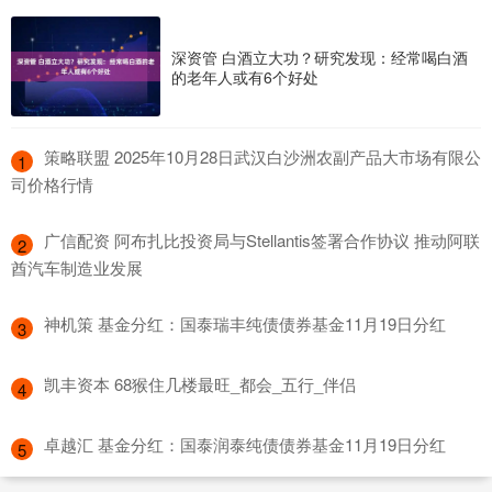
深资管 白酒立大功？研究发现：经常喝白酒
的老年人或有6个好处
​策略联盟 2025年10月28日武汉白沙洲农副产品大市场有限公
1
司价格行情
​广信配资 阿布扎比投资局与Stellantis签署合作协议 推动阿联
2
酋汽车制造业发展
​神机策 基金分红：国泰瑞丰纯债债券基金11月19日分红
3
​凯丰资本 68猴住几楼最旺_都会_五行_伴侣
4
​卓越汇 基金分红：国泰润泰纯债债券基金11月19日分红
5