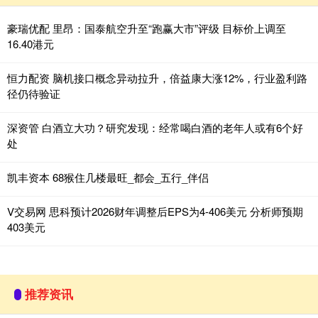
豪瑞优配 里昂：国泰航空升至“跑赢大市”评级 目标价上调至
16.40港元
恒力配资 脑机接口概念异动拉升，倍益康大涨12%，行业盈利路
径仍待验证
深资管 白酒立大功？研究发现：经常喝白酒的老年人或有6个好
处
凯丰资本 68猴住几楼最旺_都会_五行_伴侣
V交易网 思科预计2026财年调整后EPS为4-406美元 分析师预期
403美元
推荐资讯