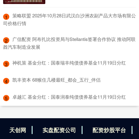
​策略联盟 2025年10月28日武汉白沙洲农副产品大市场有限公
1
司价格行情
​广信配资 阿布扎比投资局与Stellantis签署合作协议 推动阿联
2
酋汽车制造业发展
​神机策 基金分红：国泰瑞丰纯债债券基金11月19日分红
3
​凯丰资本 68猴住几楼最旺_都会_五行_伴侣
4
​卓越汇 基金分红：国泰润泰纯债债券基金11月19日分红
5
天创网
实盘配资公司
配资炒股平台