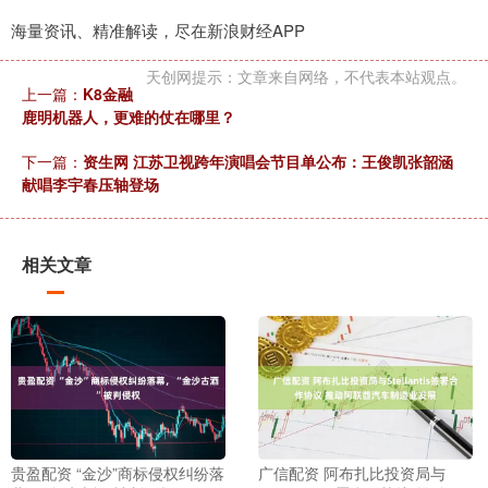
海量资讯、精准解读，尽在新浪财经APP
天创网提示：文章来自网络，不代表本站观点。
上一篇：
K8金融
鹿明机器人，更难的仗在哪里？
下一篇：
资生网 江苏卫视跨年演唱会节目单公布：王俊凯张韶涵
献唱李宇春压轴登场
相关文章
贵盈配资 “金沙”商标侵权纠纷落
广信配资 阿布扎比投资局与