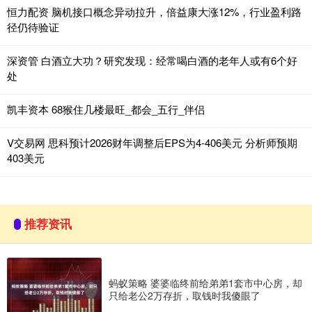
恒力配资 脑机接口概念异动拉升，倍益康大涨12%，行业盈利路
径仍待验证
深资管 白酒立大功？研究发现：经常喝白酒的老年人或有6个好
处
凯丰资本 68猴住几楼最旺_都会_五行_伴侣
V交易网 思科预计2026财年调整后EPS为4-406美元 分析师预期
403美元
推荐资讯
蚂蚁策略 婆婆临终前给弟弟1套市中心房，却
只给老公2万存折，取钱时我傻眼了