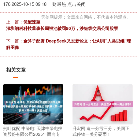
176 2025-10-15 09:18 一财最热 点击关闭
天创网提示：文章来自网络，不代表本站观点。
上一篇：
优配速至
深圳朗科科技董事长周福池被罚80万，涉短线交易公司股票
下一篇：
金斧子配资 DeepSeek又发新论文：让AI用“人类思维”理
解图像
相关文章
荆叶优配 中绿电: 天津中绿电投
升宏网 造一分亏三分，美国正
资股份有限公司2025年面向专
式停铸一美分硬币！