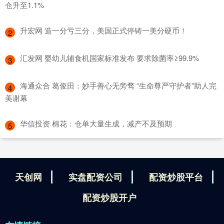
仓升至1.1%
​升宏网 造一分亏三分，美国正式停铸一美分硬币！
2
​汇发网 婴幼儿辅食机国家标准发布 要求除菌率≥99.9%
3
​海通众合 葛俊田：妙手善心无旁骛 “生命尊严守护者”助人完
4
美谢幕
​华信投资 棉花：仓单大量生成，减产不及预期
5
天创网
实盘配资公司
配资炒股平台
配资炒股开户