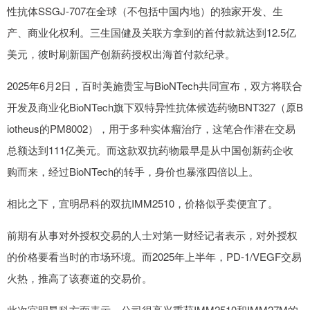
性抗体SSGJ-707在全球（不包括中国内地）的独家开发、生
产、商业化权利。三生国健及关联方拿到的首付款就达到12.5亿
美元，彼时刷新国产创新药授权出海首付款纪录。
2025年6月2日，百时美施贵宝与BioNTech共同宣布，双方将联合
开发及商业化BioNTech旗下双特异性抗体候选药物BNT327（原B
iotheus的PM8002），用于多种实体瘤治疗，这笔合作潜在交易
总额达到111亿美元。而这款双抗药物最早是从中国创新药企收
购而来，经过BioNTech的转手，身价也暴涨四倍以上。
相比之下，宜明昂科的双抗IMM2510，价格似乎卖便宜了。
前期有从事对外授权交易的人士对第一财经记者表示，对外授权
的价格要看当时的市场环境。而2025年上半年，PD-1/VEGF交易
火热，推高了该赛道的交易价。
此次宜明昂科方面表示，公司很高兴重获IMM2510和IMM27M的