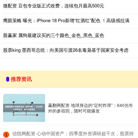
微配资 豆包专业版正式收费，连续包月最高500元
鹰眼策略 曝光：iPhone 18 Pro新增“红酒红”配色 ！高级感拉满
股赢家 属狗最建议买的三个颜色_金色_黑色_蓝色
股票king 墨西哥总统：向美国引渡26名毒枭基于国家安全考虑
推荐资讯
赢翻网配资 地球身边的“定时炸弹”：640光年
外的参宿四，随时可能爆发
​信悦网配资 心动中国资产：四季度外资调研超千次，股票持
1