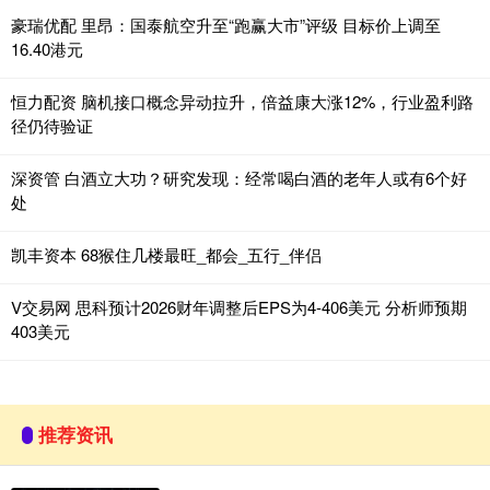
豪瑞优配 里昂：国泰航空升至“跑赢大市”评级 目标价上调至
16.40港元
恒力配资 脑机接口概念异动拉升，倍益康大涨12%，行业盈利路
径仍待验证
深资管 白酒立大功？研究发现：经常喝白酒的老年人或有6个好
处
凯丰资本 68猴住几楼最旺_都会_五行_伴侣
V交易网 思科预计2026财年调整后EPS为4-406美元 分析师预期
403美元
推荐资讯