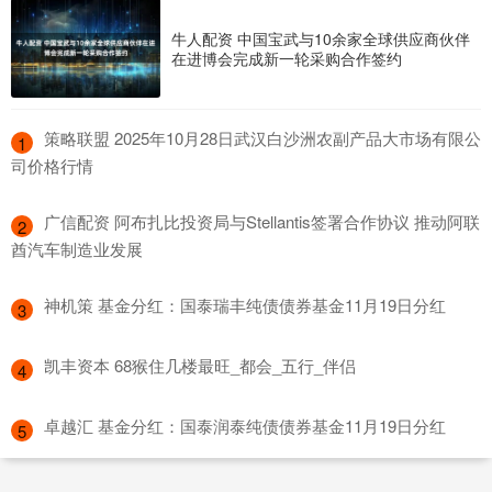
牛人配资 中国宝武与10余家全球供应商伙伴
在进博会完成新一轮采购合作签约
​策略联盟 2025年10月28日武汉白沙洲农副产品大市场有限公
1
司价格行情
​广信配资 阿布扎比投资局与Stellantis签署合作协议 推动阿联
2
酋汽车制造业发展
​神机策 基金分红：国泰瑞丰纯债债券基金11月19日分红
3
​凯丰资本 68猴住几楼最旺_都会_五行_伴侣
4
​卓越汇 基金分红：国泰润泰纯债债券基金11月19日分红
5