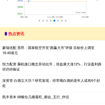
热点资讯
豪瑞优配 里昂：国泰航空升至“跑赢大市”评级 目标价上调至
16.40港元
恒力配资 脑机接口概念异动拉升，倍益康大涨12%，行业盈利路
径仍待验证
深资管 白酒立大功？研究发现：经常喝白酒的老年人或有6个好
处
凯丰资本 68猴住几楼最旺_都会_五行_伴侣