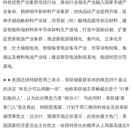
特色优势产业集群培优行动，推动行业领先产业融入国家关键产
业备份。精耕细作新材料产业集群，加快晶硅产业提档升级，延
伸关键战略材料产业链，培育铌（钽）酸锂晶圆等前沿材料，建
设智能终端材料和半导体材料生产基地，打造中国新硅都。扩量
提质新能源产业集群，推进新能源规模化、集约化、立体化开
发，壮大储能电池、智能输变电设备等产业，培育绿电制氢、氢
储运及燃料电池产业链，建设新型电池制造基地、能源转型示范
基地。
►►美国总统特朗普周三表示，美联储最新宣布的降息25个基点
的决定 “本至少可以再翻一倍”。他称美联储主席鲍威尔是个 “行事
刻板的人”，认为此次降息力度 “相当小”。与此同时，美联储“新
掌门人”悬念再起，特朗普透露，计划于周三晚些时候会见前美联
储理事凯文・沃尔什。预测市场定价显示，此前的最大热门，美
国国家经济委员会主任凯文・哈西特胜出的概率从上周最高接近9