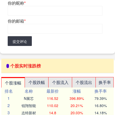
你的昵称
*
你的邮箱
*
提交评论
个股实时涨跌榜
个股跌幅
个股流入
个股流出
换手率
个股涨幅
排名
名称
最新价
涨幅
换手率
1
N展芯
116.52
396.89%
79.39%
2
锐翔智能
110.02
20.21%
16.80%
3
志特新材
14.8
20.03%
14.18%