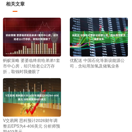
相关文章
蚂蚁策略 婆婆临终前给弟弟1套
优配送 中国石化等新设能源公
市中心房，却只给老公2万存
司，含站用加氢及储氢业务
折，取钱时我傻眼了
V交易网 思科预计2026财年调
整后EPS为4-406美元 分析师预
期403美元