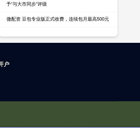
予“与大市同步”评级
微配资 豆包专业版正式收费，连续包月最高500元
开户