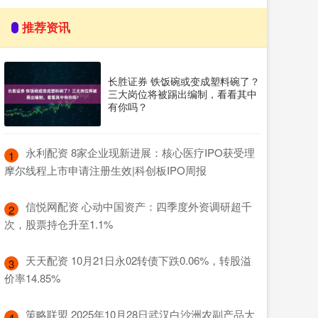
推荐资讯
长胜证券 铁饭碗或变成塑料碗了？
三大岗位将被踢出编制，看看其中
有你吗？
​永利配资 8家企业现新进展：核心医疗IPO获受理
1
摩尔线程上市申请注册生效|科创板IPO周报
​信悦网配资 心动中国资产：四季度外资调研超千
2
次，股票持仓升至1.1%
​天天配资 10月21日永02转债下跌0.06%，转股溢
3
价率14.85%
​策略联盟 2025年10月28日武汉白沙洲农副产品大
4