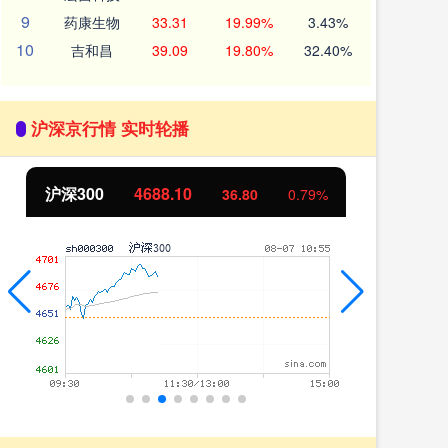
9
药康生物
33.31
19.99%
3.43%
10
吉和昌
39.09
19.80%
32.40%
沪深京行情 实时轮播
北证50
1123.08
创
0.20
0.02%