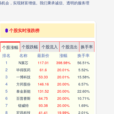
场机会，实现财富增值。我们秉承诚信、透明的服务理
个股实时涨跌榜
个股跌幅
个股流入
个股流出
换手率
个股涨幅
排名
名称
最新价
涨幅
换手率
1
N展芯
117.01
398.98%
56.51%
2
毕得医药
61.6
20.01%
5.52%
3
一博科技
53.33
20.01%
15.58%
4
方邦股份
146.16
20.00%
6.57%
5
泰金新能
131.52
20.00%
22.60%
6
百普赛斯
64.75
20.00%
10.71%
7
锴威特
93.38
20.00%
1.69%
8
宏昌科技
41.41
19.99%
2.01%