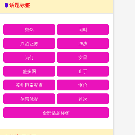
话题标签
突然
同时
兴泊证券
26岁
为何
女星
盛多网
止于
苏州恒泰配资
涨价
创惠优配
首次
全部话题标签