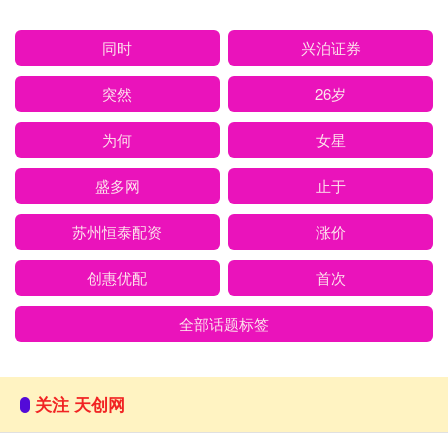
同时
兴泊证券
突然
26岁
为何
女星
盛多网
止于
苏州恒泰配资
涨价
创惠优配
首次
全部话题标签
关注 天创网