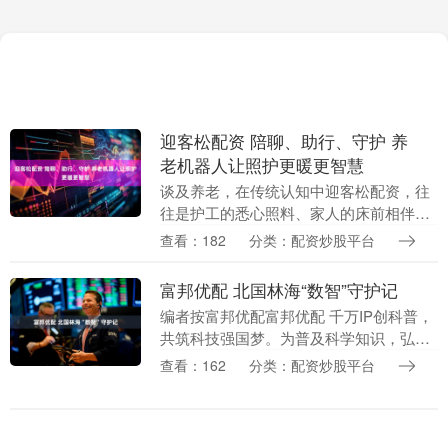
迎客松配资 陪聊、助行、守护 养
老机器人让照护更暖更智慧
谈及养老，在传统认知中迎客松配资，往
往是护工的悉心照料、家人的床前相伴。
但您或许想不到，如今在不少地方，养老
查看：182
分类：配资炒股平台
机器人已悄然走进老年人的生活，成为他
们身边的“科技养....
富邦优配 北国林海“数智”守护记
编者按富邦优配富邦优配 千万IP创科普，
共筑科技强国梦。为普及科学知识，弘扬
科学精神，提高全民科学文化素质，助力
查看：162
分类：配资炒股平台
实现高水平科技自立自强，中国科协科普
部与联合策划....