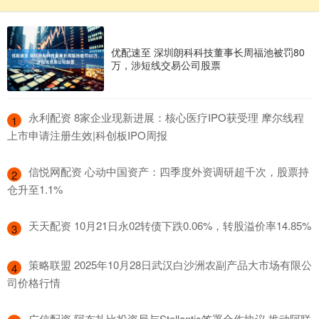
优配速至 深圳朗科科技董事长周福池被罚80
万，涉短线交易公司股票
​永利配资 8家企业现新进展：核心医疗IPO获受理 摩尔线程
1
上市申请注册生效|科创板IPO周报
​信悦网配资 心动中国资产：四季度外资调研超千次，股票持
2
仓升至1.1%
​天天配资 10月21日永02转债下跌0.06%，转股溢价率14.85%
3
​策略联盟 2025年10月28日武汉白沙洲农副产品大市场有限公
4
司价格行情
​广信配资 阿布扎比投资局与Stellantis签署合作协议 推动阿联