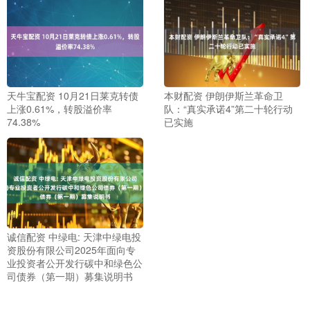
天牛宝配资 10月21日莱克转债
本财配资 伊朗伊斯兰革命卫
上涨0.61%，转股溢价率
队：“真实承诺4”第二十轮行动
74.38%
已实施
诚信配资 中绿电: 天津中绿电投
资股份有限公司2025年面向专
业投资者公开发行碳中和绿色公
司债券（第一期）募集说明书