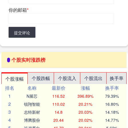
你的邮箱
*
提交评论
个股实时涨跌榜
个股跌幅
个股流入
个股流出
换手率
个股涨幅
排名
名称
最新价
涨幅
换手率
1
N展芯
116.52
396.89%
79.39%
2
锐翔智能
110.02
20.21%
16.80%
3
志特新材
14.8
20.03%
14.18%
4
博腾股份
20.44
20.02%
14.77%
5