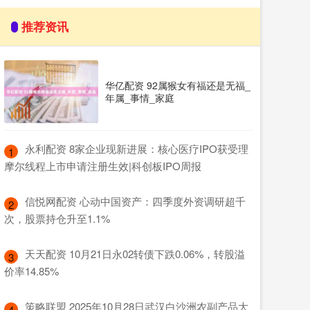
推荐资讯
华亿配资 92属猴女有福还是无福_
年属_事情_家庭
​永利配资 8家企业现新进展：核心医疗IPO获受理
1
摩尔线程上市申请注册生效|科创板IPO周报
​信悦网配资 心动中国资产：四季度外资调研超千
2
次，股票持仓升至1.1%
​天天配资 10月21日永02转债下跌0.06%，转股溢
3
价率14.85%
​策略联盟 2025年10月28日武汉白沙洲农副产品大
4