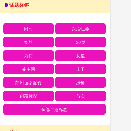
话题标签
同时
兴泊证券
突然
26岁
为何
女星
盛多网
止于
苏州恒泰配资
涨价
创惠优配
首次
全部话题标签