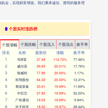
场机会，实现财富增值。我们秉承诚信、透明的服务理
个股实时涨跌榜
个股跌幅
个股流入
个股流出
换手率
个股涨幅
排名
名称
最新价
涨幅
换手率
1
N津富
37.49
114.72%
77.46%
2
威尔高
39.83
20.01%
17.76%
3
锴威特
77.82
20.00%
1.17%
4
科翔股份
64.32
20.00%
12.21%
5
蜀道装备
33.61
19.99%
11.69%
6
中巨芯
27.85
19.99%
32.20%
7
广哈通信
19.03
19.99%
5.84%
8
欣天科技
18.02
19.97%
28.44%