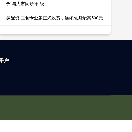
予“与大市同步”评级
微配资 豆包专业版正式收费，连续包月最高500元
开户