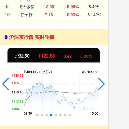
9
飞天诚信
12.56
19.96%
8.49%
10
任子行
7.16
19.93%
31.42%
沪深京行情 实时轮播
北证50
1122.88
创
3.42
0.30%