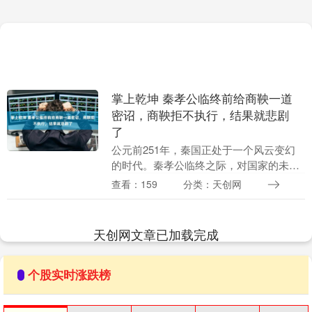
掌上乾坤 秦孝公临终前给商鞅一道
密诏，商鞅拒不执行，结果就悲剧
了
公元前251年，秦国正处于一个风云变幻
的时代。秦孝公临终之际，对国家的未来
充满了忧虑。他深感自己离世后，秦国的
查看：159
分类：天创网
命运可能会受到很大影响。于是掌上乾
坤，在这个关键时....
天创网文章已加载完成
个股实时涨跌榜