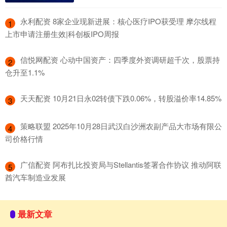
​永利配资 8家企业现新进展：核心医疗IPO获受理 摩尔线程
1
上市申请注册生效|科创板IPO周报
​信悦网配资 心动中国资产：四季度外资调研超千次，股票持
2
仓升至1.1%
​天天配资 10月21日永02转债下跌0.06%，转股溢价率14.85%
3
​策略联盟 2025年10月28日武汉白沙洲农副产品大市场有限公
4
司价格行情
​广信配资 阿布扎比投资局与Stellantis签署合作协议 推动阿联
5
酋汽车制造业发展
最新文章