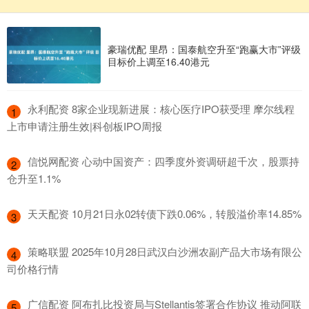
豪瑞优配 里昂：国泰航空升至“跑赢大市”评级
目标价上调至16.40港元
​永利配资 8家企业现新进展：核心医疗IPO获受理 摩尔线程
1
上市申请注册生效|科创板IPO周报
​信悦网配资 心动中国资产：四季度外资调研超千次，股票持
2
仓升至1.1%
​天天配资 10月21日永02转债下跌0.06%，转股溢价率14.85%
3
​策略联盟 2025年10月28日武汉白沙洲农副产品大市场有限公
4
司价格行情
​广信配资 阿布扎比投资局与Stellantis签署合作协议 推动阿联
5