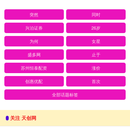
突然
同时
兴泊证券
26岁
为何
女星
盛多网
止于
苏州恒泰配资
涨价
创惠优配
首次
全部话题标签
关注 天创网