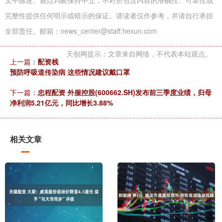
文中陈述、观点判断保持中立，不对所包含内容的准确性、可靠性或
完整性提供任何明示或暗示的保证。请读者仅作参考，并请自行承担
全部责任。邮箱：news_center@staff.hexun.com
天创网提示：文章来自网络，不代表本站观点。
上一篇：
配资栈
预防呼吸道传染病 这些情况建议戴口罩
下一篇：
忠程配资 外服控股(600662.SH)发布前三季度业绩，归母
净利润5.21亿元，同比增长3.88%
相关文章