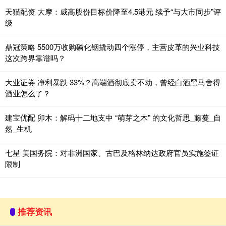
天猫配资 大摩：威高股份目标价降至4.5港元 续予“与大市同步”评
级
鼎冠策略 5500万收购磷化铟撬动四个涨停，主营皮革的兴业科技
这次跨界靠谱吗？
大业证券 净利暴跌 33%？高端酒彻底卖不动，曾经白酒黑马舍得
酒业怎么了？
建宝优配 卯木：解码十二地支中 “萌芽之木” 的文化哲思_藤蔓_自
然_生机
七星 美国务院：对非洲国家、古巴及格林纳达政府官员实施签证
限制
推荐资讯