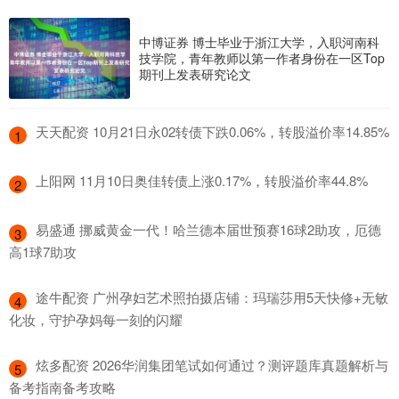
中博证券 博士毕业于浙江大学，入职河南科
技学院，青年教师以第一作者身份在一区Top
期刊上发表研究论文
​天天配资 10月21日永02转债下跌0.06%，转股溢价率14.85%
1
​上阳网 11月10日奥佳转债上涨0.17%，转股溢价率44.8%
2
​易盛通 挪威黄金一代！哈兰德本届世预赛16球2助攻，厄德
3
高1球7助攻
​途牛配资 广州孕妇艺术照拍摄店铺：玛瑞莎用5天快修+无敏
4
化妆，守护孕妈每一刻的闪耀
​炫多配资 2026华润集团笔试如何通过？测评题库真题解析与
5
备考指南备考攻略