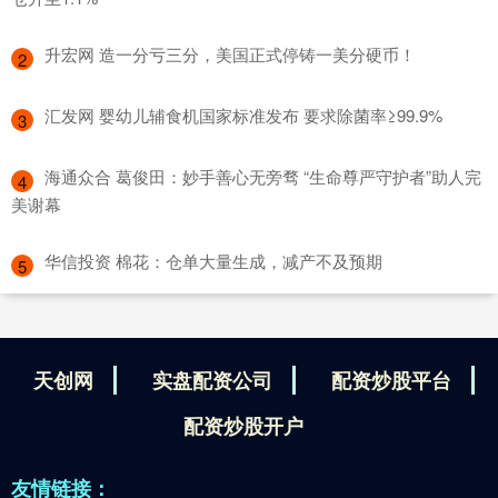
​升宏网 造一分亏三分，美国正式停铸一美分硬币！
2
​汇发网 婴幼儿辅食机国家标准发布 要求除菌率≥99.9%
3
​海通众合 葛俊田：妙手善心无旁骛 “生命尊严守护者”助人完
4
美谢幕
​华信投资 棉花：仓单大量生成，减产不及预期
5
天创网
实盘配资公司
配资炒股平台
配资炒股开户
友情链接：