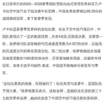
在日前举行的2025—2026赛季国际雪联自由式滑雪世界杯芬兰卢
卡站空中技巧女子组决赛中长宏网，中国名将徐梦桃以89.29分的
成绩摘得冠军，拿下新赛季首冠。
卢卡站是新赛季世界杯的首站比赛。在女子空中技巧项目中，中
国队展现出了一定的集团优势，共有4名队员晋级决赛。决赛第一
轮，徐梦桃与队友陈梅婷均完成难度系数为4.027的动作，以较高
的完成度分列前两名晋级次轮。第二轮比赛，徐梦桃挑战全场最
高难度系数的1080度转体动作，尽管落地略有瑕疵，但最终夺得
冠军。加拿大选手玛丽昂·泰诺、中国选手陈梅婷分获亚军与季
军。
“这站比赛真的很难，但我做到了！站在风雪与迷雾中，是团队给
予我力量。”徐梦桃赛后表示。这枚金牌，是她职业生涯的第三十
九枚世界杯金牌，她由此创造了中国空中技巧项目新的里程碑。