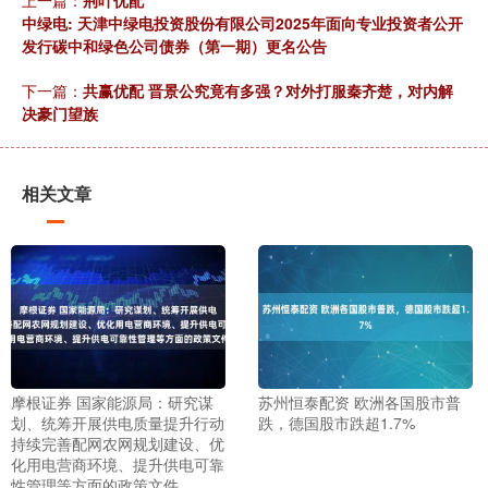
上一篇：
荆叶优配
中绿电: 天津中绿电投资股份有限公司2025年面向专业投资者公开
发行碳中和绿色公司债券（第一期）更名公告
下一篇：
共赢优配 晋景公究竟有多强？对外打服秦齐楚，对内解
决豪门望族
相关文章
摩根证券 国家能源局：研究谋
苏州恒泰配资 欧洲各国股市普
划、统筹开展供电质量提升行动
跌，德国股市跌超1.7%
持续完善配网农网规划建设、优
化用电营商环境、提升供电可靠
性管理等方面的政策文件