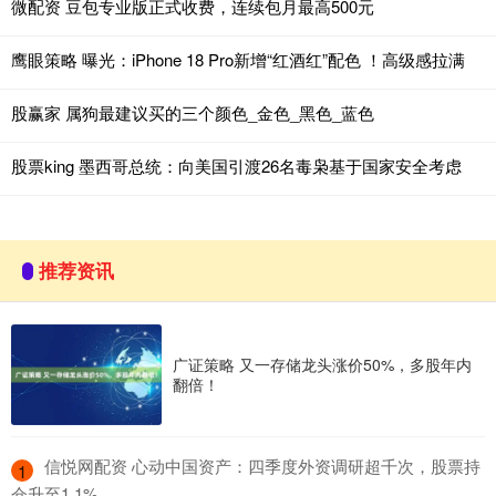
微配资 豆包专业版正式收费，连续包月最高500元
鹰眼策略 曝光：iPhone 18 Pro新增“红酒红”配色 ！高级感拉满
股赢家 属狗最建议买的三个颜色_金色_黑色_蓝色
股票king 墨西哥总统：向美国引渡26名毒枭基于国家安全考虑
推荐资讯
广证策略 又一存储龙头涨价50%，多股年内
翻倍！
​信悦网配资 心动中国资产：四季度外资调研超千次，股票持
1
仓升至1.1%