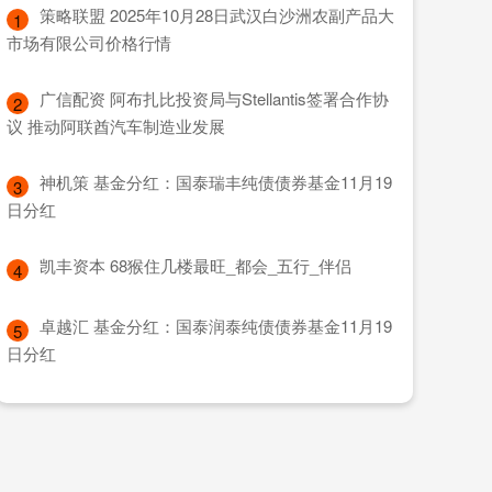
​策略联盟 2025年10月28日武汉白沙洲农副产品大
1
市场有限公司价格行情
​广信配资 阿布扎比投资局与Stellantis签署合作协
2
议 推动阿联酋汽车制造业发展
​神机策 基金分红：国泰瑞丰纯债债券基金11月19
3
日分红
​凯丰资本 68猴住几楼最旺_都会_五行_伴侣
4
​卓越汇 基金分红：国泰润泰纯债债券基金11月19
5
日分红