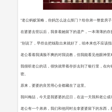
深证成指
14311.01
.68
1.02%
200.89
1
“老公蚂蚁策略，你妈怎么这么抠门？给你弟一整套房子
在婆婆去世以后，我拿着她留下的遗产，一本薄薄的存
“别说了，早些去把钱取出来就好了，咱本来也不应该指
老公看着我满脸不爽的对我说教，但我能看见他眼神里
我很听老公的话，很快就带着存折去到了银行里，在向
密。
原来，婆婆的良苦用心全都藏在了这里。
我叫梅喆，今天是我婆婆的忌日，在这一天我和老公成
老公有一个弟弟，我们和他同时去拿婆婆留下的东西，