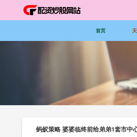
首页
蚂蚁策略 婆婆临终前给弟弟1套市中