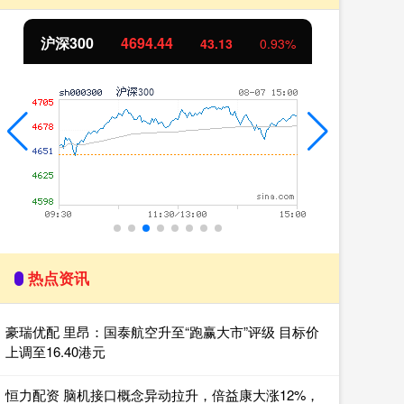
北证50
1134.24
创
11.37
1.01%
热点资讯
豪瑞优配 里昂：国泰航空升至“跑赢大市”评级 目标价
上调至16.40港元
恒力配资 脑机接口概念异动拉升，倍益康大涨12%，