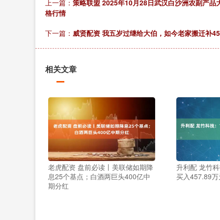
上一篇：
策略联盟 2025年10月28日武汉白沙洲农副产
格行情
下一篇：
威贤配资 我五岁过继给大伯，如今老家搬迁补4
相关文章
老虎配资 盘前必读丨美联储如期降
升利配 龙竹科
息25个基点；白酒两巨头400亿中
买入457.89
期分红