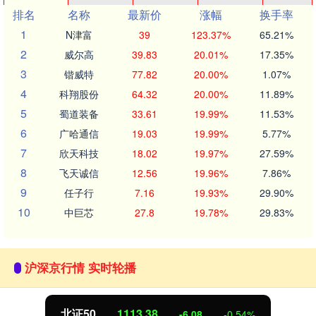
排名
名称
最新价
涨幅
换手率
1
N津富
39
123.37%
65.21%
2
威尔高
39.83
20.01%
17.35%
3
锴威特
77.82
20.00%
1.07%
4
科翔股份
64.32
20.00%
11.89%
5
蜀道装备
33.61
19.99%
11.53%
6
广哈通信
19.03
19.99%
5.77%
7
欣天科技
18.02
19.97%
27.59%
8
飞天诚信
12.56
19.96%
7.86%
9
任子行
7.16
19.93%
29.90%
10
中巨芯
27.8
19.78%
29.83%
沪深京行情 实时轮播
北证50
1113.28
-6.18
-0.55%