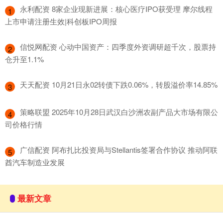
​永利配资 8家企业现新进展：核心医疗IPO获受理 摩尔线程
1
上市申请注册生效|科创板IPO周报
​信悦网配资 心动中国资产：四季度外资调研超千次，股票持
2
仓升至1.1%
​天天配资 10月21日永02转债下跌0.06%，转股溢价率14.85%
3
​策略联盟 2025年10月28日武汉白沙洲农副产品大市场有限公
4
司价格行情
​广信配资 阿布扎比投资局与Stellantis签署合作协议 推动阿联
5
酋汽车制造业发展
最新文章