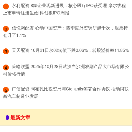
​永利配资 8家企业现新进展：核心医疗IPO获受理 摩尔线程
1
上市申请注册生效|科创板IPO周报
​信悦网配资 心动中国资产：四季度外资调研超千次，股票持
2
仓升至1.1%
​天天配资 10月21日永02转债下跌0.06%，转股溢价率14.85%
3
​策略联盟 2025年10月28日武汉白沙洲农副产品大市场有限公
4
司价格行情
​广信配资 阿布扎比投资局与Stellantis签署合作协议 推动阿联
5
酋汽车制造业发展
最新文章