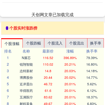
手机，指尖冰凉。 窗外是璀璨的都市夜
景，万家灯火，....
天创网文章已加载完成
个股实时涨跌榜
个股跌幅
个股流入
个股流出
换手率
个股涨幅
排名
名称
最新价
涨幅
换手率
1
N展芯
116.52
396.89%
79.39%
2
锐翔智能
110.02
20.21%
16.80%
3
志特新材
14.8
20.03%
14.18%
4
博腾股份
20.44
20.02%
14.77%
5
近岸蛋白
46.72
20.01%
5.62%
6
毕得医药
61.6
20.01%
6.12%
7
五洲医疗
83.62
20.01%
18.37%
8
耐科装备
49.67
20.01%
6.83%