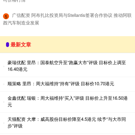
​广信配资 阿布扎比投资局与Stellantis签署合作协议 推动阿联
5
酋汽车制造业发展
最新文章
豪瑞优配 里昂：国泰航空升至“跑赢大市”评级 目标价上调至
16.40港元
顺策略 里昂：周大福维持“持有”评级 目标价10.70港元
金鑫优配 瑞银：周大福维持“买入”评级 目标价上升至16.50港
元
天猫配资 大摩：威高股份目标价降至4.5港元 续予“与大市同
步”评级