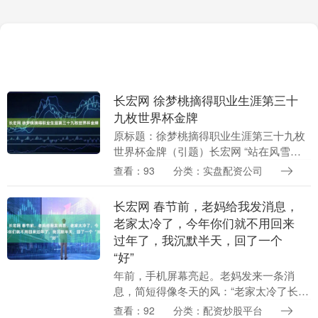
长宏网 徐梦桃摘得职业生涯第三十
九枚世界杯金牌
原标题：徐梦桃摘得职业生涯第三十九枚
世界杯金牌（引题）长宏网 “站在风雪与
迷雾中，是团队给予我力量”（主题） 人
查看：93
分类：实盘配资公司
民日报记者 季芳 在日前举行的2025—
2026....
长宏网 春节前，老妈给我发消息，
老家太冷了，今年你们就不用回来
过年了，我沉默半天，回了一个
“好”
年前，手机屏幕亮起。老妈发来一条消
息，简短得像冬天的风：“老家太冷了长宏
网，今年你们就不要回来过年了。”我握着
查看：92
分类：配资炒股平台