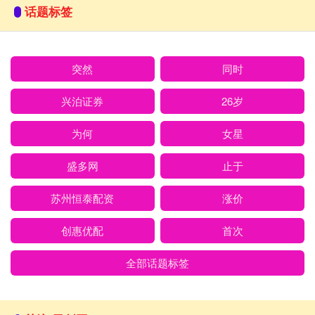
话题标签
突然
同时
兴泊证券
26岁
为何
女星
盛多网
止于
苏州恒泰配资
涨价
创惠优配
首次
全部话题标签