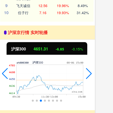
9
飞天诚信
12.56
19.96%
8.49%
10
任子行
7.16
19.93%
31.42%
沪深京行情 实时轮播
北证50
1122.88
创
3.42
0.30%