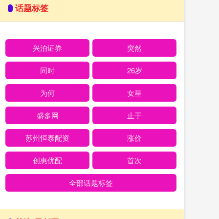
话题标签
兴泊证券
突然
同时
26岁
为何
女星
盛多网
止于
苏州恒泰配资
涨价
创惠优配
首次
全部话题标签