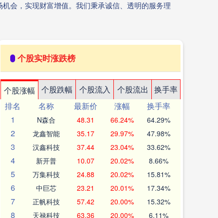
场机会，实现财富增值。我们秉承诚信、透明的服务理
个股实时涨跌榜
个股跌幅
个股流入
个股流出
换手率
个股涨幅
排名
名称
最新价
涨幅
换手率
1
N森合
48.31
66.24%
64.29%
2
龙鑫智能
35.17
29.97%
47.98%
3
汉鑫科技
37.44
23.04%
33.62%
4
新开普
10.07
20.02%
8.66%
5
万集科技
24.88
20.02%
15.81%
6
中巨芯
23.21
20.01%
17.34%
7
正帆科技
57.42
20.00%
15.32%
8
天禄科技
63.36
20.00%
6.11%