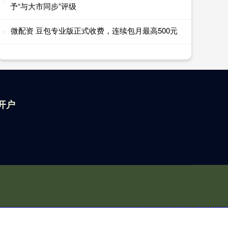
予“与大市同步”评级
微配资 豆包专业版正式收费，连续包月最高500元
开户