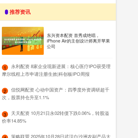
推荐资讯
东兴资本配资 首秀成绝唱，
iPhone Air的主创设计师离开苹果
公司
​永利配资 8家企业现新进展：核心医疗IPO获受理
1
摩尔线程上市申请注册生效|科创板IPO周报
​信悦网配资 心动中国资产：四季度外资调研超千
2
次，股票持仓升至1.1%
​天天配资 10月21日永02转债下跌0.06%，转股溢
3
价率14.85%
​策略联盟 2025年10月28日武汉白沙洲农副产品大
4