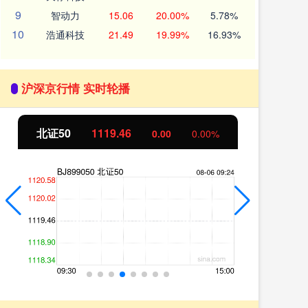
9
智动力
15.06
20.00%
5.78%
10
浩通科技
21.49
19.99%
16.93%
沪深京行情 实时轮播
创业板指
0.00
基
0.00
0.00%